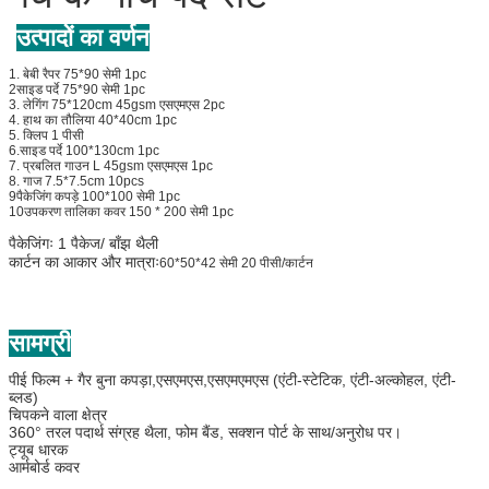
उत्पादों का वर्णन
1. बेबी रैपर 75*90 सेमी 1pc
2साइड पर्दे 75*90 सेमी 1pc
3. लेगिंग 75*120cm 45gsm एसएमएस 2pc
4. हाथ का तौलिया 40*40cm 1pc
5. क्लिप 1 पीसी
6.साइड पर्दे 100*130cm 1pc
7. प्रबलित गाउन L 45gsm एसएमएस 1pc
8. गाज 7.5*7.5cm 10pcs
9पैकेजिंग कपड़े 100*100 सेमी 1pc
10उपकरण तालिका कवर 150 * 200 सेमी 1pc
पैकेजिंगः 1 पैकेज/ बाँझ थैली
कार्टन का आकार और मात्राः
60*50*42 सेमी 20 पीसी/कार्टन
सामग्री
पीई फिल्म + गैर बुना कपड़ा,एसएमएस,एसएमएमएस (एंटी-स्टेटिक, एंटी-अल्कोहल, एंटी-
ब्लड)
चिपकने वाला क्षेत्र
360° तरल पदार्थ संग्रह थैला, फोम बैंड, सक्शन पोर्ट के साथ/अनुरोध पर।
ट्यूब धारक
आर्मबोर्ड कवर