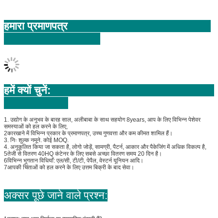
हमारा प्रमाणपत्र
हमें क्यों चुनें:
1. उद्योग के अनुभव के बारह साल, अलीबाबा के साथ सहयोग 8years, आप के लिए विभिन्न पेशेवर
समस्याओं को हल करने के लिए,
2कारखाने में विभिन्न प्रकार के प्रमाणपत्र, उच्च गुणवत्ता और कम कीमत शामिल हैं।
3. निः शुल्क नमूने. कोई MOQ.
4. अनुकूलित किया जा सकता है, लोगो जोड़ें, सामग्री, पैटर्न, आकार और पैकेजिंग में अधिक विकल्प है,
5तेजी से वितरण 40HQ कंटेनर के लिए सबसे अच्छा वितरण समय 20 दिन है।
6विभिन्न भुगतान विधियाँ: एल/सी, टी/टी, पेपैल, वेस्टर्न यूनियन आदि।
7आपकी चिंताओं को हल करने के लिए उत्तम बिक्री के बाद सेवा।
अक्सर पूछे जाने वाले प्रश्न:
1प्रश्न: क्या आप निर्माता या व्यापारिक कंपनी हैं?
एकः हम 12 साल के व्यापारिक अनुभव और 6 साल के उत्पादन इतिहास के साथ एक निर्माता हैं, हम 
सर्जिकल पर्दे के सभी प्रकार का उत्पादन करते हैं। इसलिए हम आपको सबसे अच्छी कीमत की पेशकश 