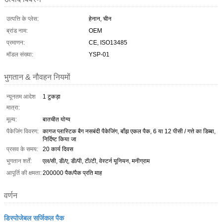
उत्पत्ति के प्लेस:
हेनान, चीन
ब्रांड नाम:
OEM
प्रमाणन:
CE, ISO13485
मॉडल संख्या:
YSP-01
भुगतान & नौवहन नियमों
न्यूनतम आदेश
1 टुकड़ा
मात्रा:
मूल्य:
बातचीत योग्य
पैकेजिंग विवरण:
कागज प्लास्टिक बैग नसबंदी पैकेजिंग, बाँझ एकल पैक, 6 या 12 पीसी / गत्ते का डिब्बा,
निर्दिष्ट किया जा
प्रसव के समय:
20 कार्य दिवस
भुगतान शर्तें:
एल/सी, डी/ए, डी/पी, टी/टी, वेस्टर्न यूनियन, मनीग्राम
आपूर्ति की क्षमता:
200000 पैक/पैक प्रति माह
वर्णन
डिस्पोजेबल सर्जिकल पैक