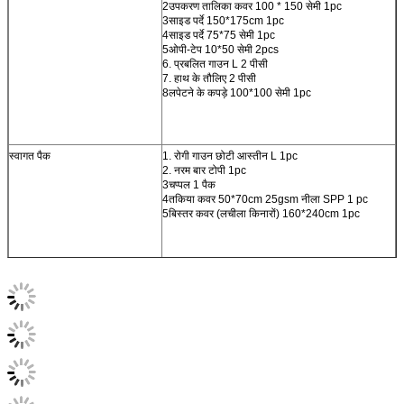
2उपकरण तालिका कवर 100 * 150 सेमी 1pc
3साइड पर्दे 150*175cm 1pc
4साइड पर्दे 75*75 सेमी 1pc
5ओपी-टेप 10*50 सेमी 2pcs
6. प्रबलित गाउन L 2 पीसी
7. हाथ के तौलिए 2 पीसी
8लपेटने के कपड़े 100*100 सेमी 1pc
स्वागत पैक
1. रोगी गाउन छोटी आस्तीन L 1pc
2. नरम बार टोपी 1pc
3चप्पल 1 पैक
4तकिया कवर 50*70cm 25gsm नीला SPP 1 pc
5बिस्तर कवर (लचीला किनारों) 160*240cm 1pc