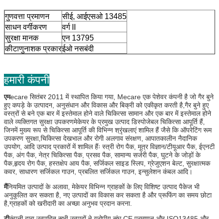
साधन वर्गीकरण
वर्ग II
सुरक्षा मानक
एन 13795
कीटाणुनाशक प्रकार
ईओ नसबंदी
हमारी कंपनी
एम
ecare सितंबर 2011 में स्थापित किया गया, Mecare एक पेशेवर कंपनी है जो गैर बुने
हुए कपड़े के उत्पादन, अनुसंधान और विकास और बिक्री को एकीकृत करती है,गैर बुने हुए
वस्त्रों से बने एक बार में इस्तेमाल होने वाले चिकित्सा सामान और एक बार में इस्तेमाल होने
वाले व्यक्तिगत सुरक्षा उपकरणमेकेयर के प्रमुख उत्पाद डिस्पोजेबल चिकित्सा आपूर्ति हैं,
जिनमें मुख्य रूप से चिकित्सा आपूर्ति की विभिन्न श्रृंखलाएं शामिल हैं जैसे कि ऑपरेटिंग रूम
उपकरण सुरक्षा,चिकित्सा देखभाल और रोगी अलगाव संरक्षण, आपातकालीन नैदानिक
उपयोग, आदि उत्पाद प्रकारों में शामिल हैंः स्त्री रोग पैक, मूत्र विज्ञान/टीयूआर पैक, ईएनटी
पैक, अंग पैक, नेत्र चिकित्सा पैक, प्रसव पैक, सामान्य सर्जरी पैक, घुटने के जोड़ों के
पैक,हृदय रोग पैक, हस्तक्षेप आय पैक, सर्जिकल साइड स्लिप, ग्रेजुएशन बेल्ट, सुरक्षात्मक
कवर, साधारण सर्जिकल गाउन, प्रबलित सर्जिकल गाउन, इन्सुलेशन कंबल आदि।
मैं
नियमित उत्पादों के अलावा, मेकेयर विभिन्न ग्राहकों के लिए विशिष्ट उत्पाद पैकेज भी
अनुकूलित कर सकता है, नए उत्पादों का विकास कर सकता है और प्रूफिंग का समय छोटा
है,ग्राहकों को खरीदारी का अच्छा अनुभव प्रदान करना.
टी
कंपनी द्वारा उत्पादित सभी उत्पादों ने यूरोपीय संघ CE प्रमाणन और ISO13485 और
ISO9001 प्रमाणन पारित किया है।
हमारी सफलता की कुंजी उत्कृष्ट गुणवत्ता, उचित मूल्य, ईमानदार सेवा, ठोस व्यावसायिक