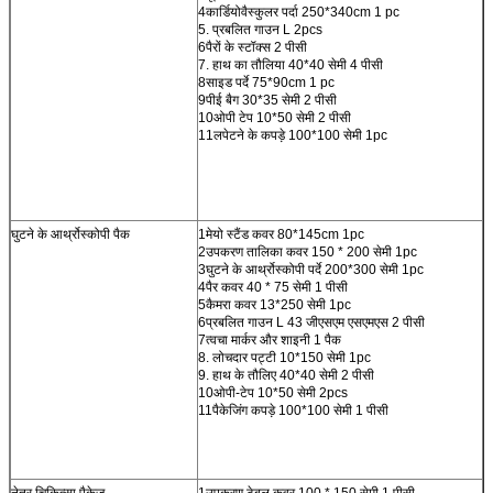
4कार्डियोवैस्कुलर पर्दा 250*340cm 1 pc
5. प्रबलित गाउन L 2pcs
6पैरों के स्टॉक्स 2 पीसी
7. हाथ का तौलिया 40*40 सेमी 4 पीसी
8साइड पर्दे 75*90cm 1 pc
9पीई बैग 30*35 सेमी 2 पीसी
10ओपी टेप 10*50 सेमी 2 पीसी
11लपेटने के कपड़े 100*100 सेमी 1pc
घुटने के आर्थ्रोस्कोपी पैक
1मेयो स्टैंड कवर 80*145cm 1pc
2उपकरण तालिका कवर 150 * 200 सेमी 1pc
3घुटने के आर्थ्रोस्कोपी पर्दे 200*300 सेमी 1pc
4पैर कवर 40 * 75 सेमी 1 पीसी
5कैमरा कवर 13*250 सेमी 1pc
6प्रबलित गाउन L 43 जीएसएम एसएमएस 2 पीसी
7त्वचा मार्कर और शाइनी 1 पैक
8. लोचदार पट्टी 10*150 सेमी 1pc
9. हाथ के तौलिए 40*40 सेमी 2 पीसी
10ओपी-टेप 10*50 सेमी 2pcs
11पैकेजिंग कपड़े 100*100 सेमी 1 पीसी
नेत्र चिकित्सा पैकेज
1उपकरण टेबल कवर 100 * 150 सेमी 1 पीसी