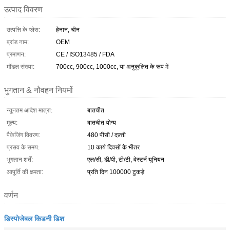
उत्पाद विवरण
उत्पत्ति के प्लेस:
हेनान, चीन
ब्रांड नाम:
OEM
प्रमाणन:
CE / ISO13485 / FDA
मॉडल संख्या:
700cc, 900cc, 1000cc, या अनुकूलित के रूप में
भुगतान & नौवहन नियमों
न्यूनतम आदेश मात्रा:
बातचीत
मूल्य:
बातचीत योग्य
पैकेजिंग विवरण:
480 पीसी / दफ़्ती
प्रसव के समय:
10 कार्य दिवसों के भीतर
भुगतान शर्तें:
एल/सी, डी/पी, टी/टी, वेस्टर्न यूनियन
आपूर्ति की क्षमता:
प्रति दिन 100000 टुकड़े
वर्णन
डिस्पोजेबल किडनी डिश