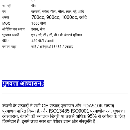
सामग्री
पीपी
रंग
पारदर्शी, सफेद, पीला, नीला, लाल, ग्रे, आदि
700cc, 900cc, 1000cc, आदि
क्षमता
MOQ
1000 पीसी
ओरिंगिन का स्थान
हेनान, चीन
भुगतान अवधी
एल / सी, टी / टी, डी / पी, वेस्टर्न यूनियन
पैकिंग:
480 पीसी / दफ़्ती
प्रमाण पत्र
सीई / आईएसओ13485 / एफडीए
गुणवत्ता आश्वासन
इ
कंपनी के उत्पादों ने सभी CE उत्पाद प्रमाणन और FDA510K उत्पाद
प्रमाणन पारित किया है, और ISO13485 ISO9001 प्रमाणीकरण, गुणवत्ता
आश्वासन, कंपनी की स्नातक डिग्री या उससे अधिक 95% से अधिक के लिए
जिम्मेदार है, इसमें उच्च स्तर का पेशेवर ज्ञान और संस्कृति है।