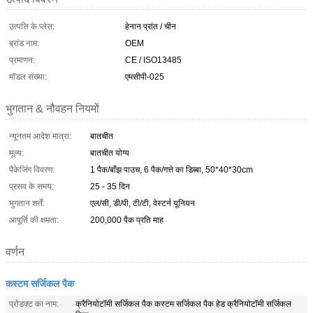
उत्पत्ति के प्लेस:
हेनान प्रांत / चीन
ब्रांड नाम:
OEM
प्रमाणन:
CE / ISO13485
मॉडल संख्या:
एमसीपी-025
भुगतान & नौवहन नियमों
न्यूनतम आदेश मात्रा:
बातचीत
मूल्य:
बातचीत योग्य
पैकेजिंग विवरण:
1 पैक/बाँझ पाउच, 6 पैक/गत्ते का डिब्बा, 50*40*30cm
प्रसव के समय:
25 - 35 दिन
भुगतान शर्तें:
एल/सी, डी/पी, टी/टी, वेस्टर्न यूनियन
आपूर्ति की क्षमता:
200,000 पैक प्रति माह
वर्णन
कस्टम सर्जिकल पैक
प्रोडक्ट का नाम:
क्रैनियोटॉमी सर्जिकल पैक कस्टम सर्जिकल पैक हेड क्रैनियोटॉमी सर्जिकल