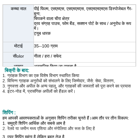
कच्चा माल
पीई फिल्म, एसएमएस, एसएमएमएस, एसएमएमएमएस डिस्पोजेबल गैर-
बुना;
चिपकने वाला चीरा क्षेत्र
द्रव संग्रह पाउच, फोम बैंड, सक्शन पोर्ट के साथ / अनुरोध के रूप
में।
ट्यूब धारक
मोटाई
35--100 ग्राम
सी
olor
नीला / हरा / सफेद
आकार
अनुकूलित किया जा सकता है
बिक्री के बाद:
1. ग्राहक विभाग का एक विशेष विभाग स्थापित किया
पैकिंग
ईओ बाँझ पैकेज, 1 पैक / बैग, 10 पैक / दफ़्ती या अनुकूलित
2. विभिन्न ग्राहक अनुरोधों को संभालने के लिए जिम्मेदार, जैसे: सेवा, वितरण,
3. गुणवत्ता और अपील के अन्य पहलू, और ग्राहकों की जरूरतों को पूरा करने का प्रयास
प्रमाणपत्र
सीई / आईएसओ13485
4. इंटर-नोड में, प्रासंगिक अपीलों को हैंडल करें।
नमूना
मैं
उपलब्ध
शिपिंग :
हम आपकी आवश्यकताओं के अनुसार शिपिंग तरीका चुनते हैं।आम तौर पर तीन विकल्प:
1. समुद्री शिपिंग आर्थिक और सबसे आम है
2. रेलवे या जमीन मध्य एशिया और मंगोलिया और रूस के लिए है
3. एयर शिपिंग महंगा है लेकिन बहुत तेज है