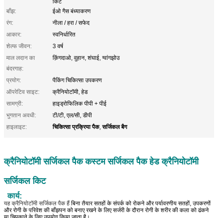
किट
बाँझ:
ईओ गैस बंध्याकरण
रंग:
नीला / हरा / सफेद
आकार:
स्वनिर्धारित
शेल्फ जीवन:
3 वर्ष
माल लदान का
क़िंगदाओ, वुहान, शंघाई, ग्वांगझोउ
बंदरगाह:
प्रयोग:
पैकिंग चिकित्सा उपकरण
ऑपरेटिव साइट:
क्रैनियोटॉमी, हेड
सामग्री:
हाइड्रोफिलिक पीपी + पीई
भुगतान अवधी:
टी/टी, एल/सी, डीपी
चिकित्सा प्रक्रिया पैक
सर्जिकल बैग
हाइलाइट:
,
क्रैनियोटॉमी सर्जिकल पैक कस्टम सर्जिकल पैक हेड क्रैनियोटॉमी
सर्जिकल किट
कार्य:
यह क्रैनियोटॉमी सर्जिकल पैक हैं
बिना तैयार सतहों के संपर्क को रोकने और पर्यावरणीय सतहों, उपकरणों
और रोगी के परिवेश की बाँझपन को बनाए रखने के लिए सर्जरी के दौरान रोगी के शरीर की कला को ढंकने
या चिपकाने के लिए उपयोग किया जाता है।