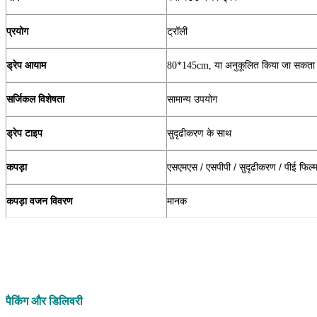
प्रयोग
ट्रॉली
ड्रेप आयाम
80*145cm, या अनुकूलित किया जा सकता 
सर्जिकल विशेषता
सामान्य उपयोग
ड्रेप टाइप
सुदृढीकरण के साथ
कपड़ा
एसएमएस / एसपीपी / सुदृढीकरण / पीई फिल्
कपड़ा वजन विवरण
मानक
पैकिंग और डिलिवरी