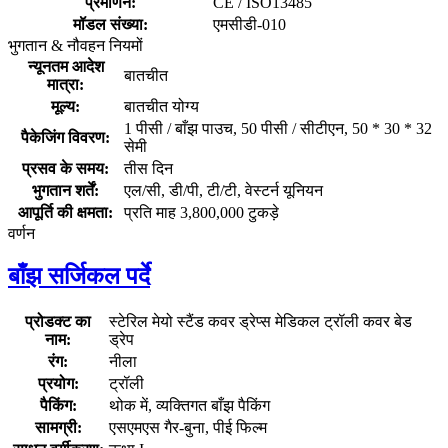
प्रमाणन:
CE / ISO13485
मॉडल संख्या:
एमसीडी-010
भुगतान & नौवहन नियमों
न्यूनतम आदेश
बातचीत
मात्रा:
मूल्य:
बातचीत योग्य
1 पीसी / बाँझ पाउच, 50 पीसी / सीटीएन, 50 * 30 * 32
पैकेजिंग विवरण:
सेमी
प्रसव के समय:
तीस दिन
भुगतान शर्तें:
एल/सी, डी/पी, टी/टी, वेस्टर्न यूनियन
आपूर्ति की क्षमता:
प्रति माह 3,800,000 टुकड़े
वर्णन
बाँझ सर्जिकल पर्दे
प्रोडक्ट का
स्टेरिल मेयो स्टैंड कवर ड्रेप्स मेडिकल ट्रॉली कवर बेड
नाम:
ड्रेप
रंग:
नीला
प्रयोग:
ट्रॉली
पैकिंग:
थोक में, व्यक्तिगत बाँझ पैकिंग
सामग्री:
एसएमएस गैर-बुना, पीई फिल्म