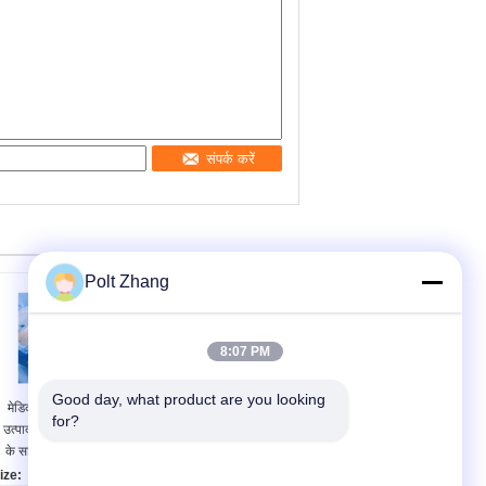
संपर्क करें
Polt Zhang
8:07 PM
Good day, what product are you looking 
मेडिकल पॉलिमर सामग्री
वर्ग I उपकरण वर्गीकरण
for?
उत्पाद उच्च आंसू प्रतिरोध
सीजेरियन ड्रेप के साथ
के साथ बाँझ सर्जिकल पर्दे
तरल पाउच मानक
ize:
Material: