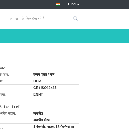
Hindi
विवरण:
के प्लेस:
हेनान प्रांत / चीन
ाम:
OEM
:
CE / ISO13485
ख्या:
ENNT
& नौवहन नियमों:
 आदेश मात्रा:
बातचीत
बातचीत योग्य
1 पैक/बाँझ पाउच, 12 पैक/गत्ते का