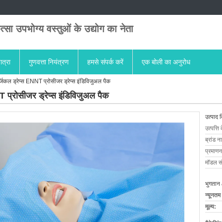
त्सा उपभोग्य वस्तुओं के उद्योग का नेता
ात्रा
गुणवत्ता नियंत्रण
हमसे संपर्क करें
एक बोली का अनुरोध
र्जिकल ड्रेप्स ENNT प्रोसीजर ड्रेप्स इंडिविजुअल पैक
T प्रोसीजर ड्रेप्स इंडिविजुअल पैक
उत्पाद 
उत्पत्ति 
ब्रांड न
प्रमाणन
मॉडल सं
भुगतान 
न्यूनतम
मूल्य: