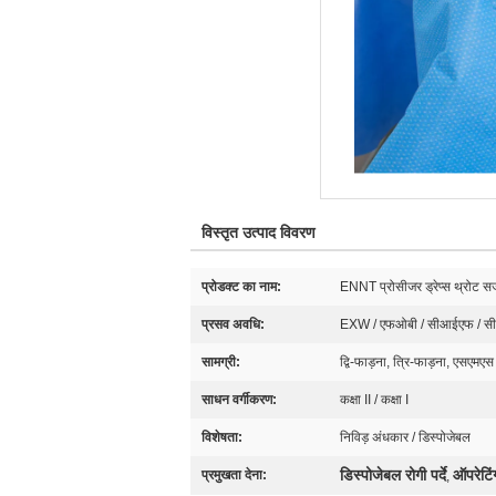
विस्तृत उत्पाद विवरण
प्रोडक्ट का नाम:
ENNT प्रोसीजर ड्रेप्स थ्रोट सर्ज
प्रसव अवधि:
EXW / एफओबी / सीआईएफ / सीएफ
सामग्री:
द्वि-फाड़ना, त्रि-फाड़ना, एसएमएस
साधन वर्गीकरण:
कक्षा II / कक्षा I
विशेषता:
निविड़ अंधकार / डिस्पोजेबल
डिस्पोजेबल रोगी पर्दे
ऑपरेटिंग
प्रमुखता देना:
,