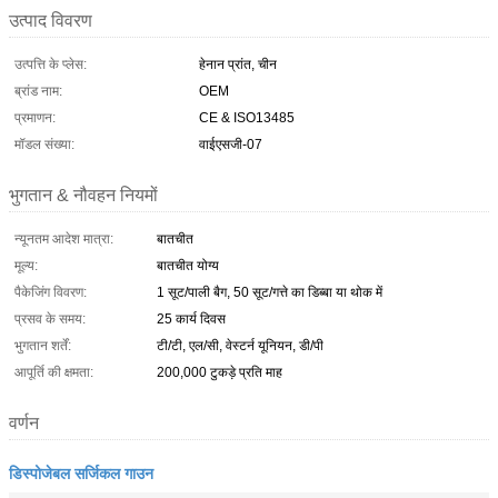
उत्पाद विवरण
उत्पत्ति के प्लेस:
हेनान प्रांत, चीन
ब्रांड नाम:
OEM
प्रमाणन:
CE & ISO13485
मॉडल संख्या:
वाईएसजी-07
भुगतान & नौवहन नियमों
न्यूनतम आदेश मात्रा:
बातचीत
मूल्य:
बातचीत योग्य
पैकेजिंग विवरण:
1 सूट/पाली बैग, 50 सूट/गत्ते का डिब्बा या थोक में
प्रसव के समय:
25 कार्य दिवस
भुगतान शर्तें:
टी/टी, एल/सी, वेस्टर्न यूनियन, डी/पी
आपूर्ति की क्षमता:
200,000 टुकड़े प्रति माह
वर्णन
डिस्पोजेबल सर्जिकल गाउन