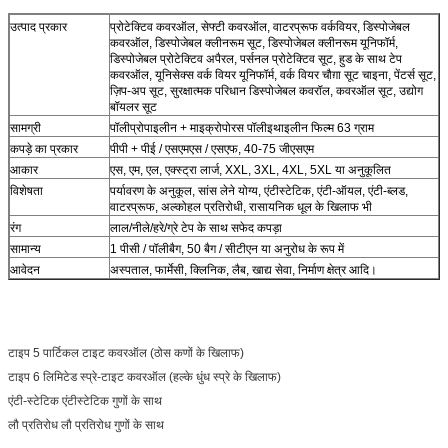
उत्पाद प्रकार
प्रोटेक्टिव कवरऑल, सेफ्टी कवरऑल, वाटरप्रूफ वर्कवियर, डिस्पोजेबल
कवरऑल, डिस्पोजेबल क्लीनरूम सूट, डिस्पोजेबल क्लीनरूम यूनिफॉर्म,
डिस्पोजेबल प्रोटेक्टिव अपैरल, पर्सनल प्रोटेक्टिव सूट, हुड के साथ टेप
कवरऑल, यूनिसेक्स वर्क वियर यूनिफॉर्म, वर्क वियर चौग़ा सूट चाइना, पेंटर्स सूट,
ज़िप-अप सूट, सुरक्षात्मक परिधान डिस्पोजेबल कवरॉल, कवरऑल सूट, उद्योग
बॉयलर सूट
सामग्री
पॉलीप्रोपाइलीन + माइक्रोपोरस पॉलीइथाइलीन फिल्म 63 ग्राम
कपड़े का प्रकार
पीपी + पीई / एसएमएस / एसएफ, 40-75 जीएसएम
आकार
एस, एम, एल, एक्स्ट्रा लार्ज, XXL, 3XL, 4XL, 5XL या अनुकूलित
विशेषता
पर्यावरण के अनुकूल, सांस लेने योग्य, एंटीस्टेटिक, एंटी-ऑयल, एंटी-ब्लड,
वाटरप्रूफ, अल्कोहल प्रतिरोधी, रासायनिक धूल के खिलाफ भी
रंग
लाल/नीले/हरे/ग्रे टेप के साथ सफेद कपड़ा
सामान्य
1 पीसी / पॉलीबैग, 50 बैग / सीटीएन या अनुरोध के रूप में
आवेदन
अस्पताल, फार्मेसी, क्लिनिक, लैब, खाद्य सेवा, निर्माण क्षेत्र आदि।
टाइप 5 पार्टिकल टाइट कवरऑल (ठोस कणों के खिलाफ)
टाइप 6 लिमिटेड स्प्रे-टाइट कवरऑल (हल्के धुंध स्प्रे के खिलाफ)
एंटी-स्टेटिक एंटीस्टेटिक गुणों के साथ
लौ प्रतिरोध लौ प्रतिरोध गुणों के साथ