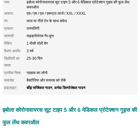
नाम:
इबोला कोरोनावायरस सूट टाइप 5 और 6 मेडिकल प्रोटेक्शन गुड्स की फुल लेंथ
कवरऑल
आकार:
एस / एम / एल / एक्स्ट्रा लार्ज / XXL / XXXL
रंग:
लाल या नीले टेप के साथ सफेद
प्रकार:
उभयलिंगी
सामग्री:
माइक्रोपोरस गैर-बुना
पैकिंग:
1 पीसी पॉली बैग
वैधता अवधि:
3 वर्ष
डिलीवरी का
25-30 दिन
समय:
प्रतीक चिन्ह:
ग्राहक का लोगो
समारोह:
बैक्टीरिया और वायरस को रोकें
बाँझ सर्जिकल गाउन
अभेद्य डिस्पोजेबल गाउन
हाइलाइट:
,
इबोला कोरोनावायरस सूट टाइप 5 और 6 मेडिकल प्रोटेक्शन गुड्स की
फुल लेंथ कवरऑल