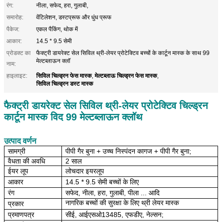
रंग:
नीला, सफेद, हरा, गुलाबी,
समारोह:
वेंटिलेशन, डस्टप्रूफ और धुंध प्रूफ
पैकेज:
एकल पैकिंग, थोक में
आकार:
14.5 * 9.5 सेमी
प्रोडक्ट का
फैक्ट्री डायरेक्ट सेल सिविल थ्री-लेयर प्रोटेक्टिव बच्चों के कार्टून मास्क के साथ 99
मेल्टब्लाऊन क्लॉ
नाम:
सिविल चिल्ड्रन फेस मास्क
मेल्टब्लाऊ चिल्ड्रन फेस मास्क
हाइलाइट:
,
,
सिविल चिल्ड्रन डस्ट मास्क
फैक्ट्री डायरेक्ट सेल सिविल थ्री-लेयर प्रोटेक्टिव चिल्ड्रन
कार्टून मास्क विद 99 मेल्टब्लाऊन क्लॉथ
उत्पाद वर्णन
सामग्री
पीपी गैर बुना + उच्च निस्पंदन कागज + पीपी गैर बुना;
वैधता की अवधि
2 साल
ईयर लूप
लोचदार इयरलूप
आकार
14.5 * 9.5 सेमी
बच्चों के लिए
रंग
सफेद, नीला, हरा, गुलाबी, पीला ... आदि
नागरिक बच्चों की सुरक्षा के लिए थ्री लेयर मास्क
प्रकार
प्रमाणपत्र
सीई, आईएसओ13485, एफडीए, नेल्सन;