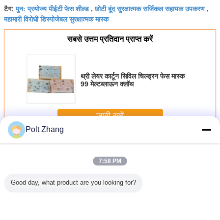
पुन: प्रयोज्य पीईटी फेस शील्ड
छोटी बूंद सुरक्षात्मक सर्जिकल सहायक उपकरण
टैग:
,
,
महामारी विरोधी डिस्पोजेबल सुरक्षात्मक मास्क
सबसे उत्तम प्रतिदान प्राप्त करें
थ्री लेयर कार्टून सिविल चिल्ड्रन फेस मास्क
99 मेल्टब्लाऊन क्लॉथ
जारी रखें
Polt Zhang
सर्जिकल सहायक उपकरण
अधिक
7:58 PM
Good day, what product are you looking for?
ास्ट पैडिंग
बाँझ कपास पैड
चिकित्सा पुन: प्रयोज्य
प्लास्टिक गाइड वायर
भारी शुल्क उच्
क प्लास्टर
चिकित्सा धुंध झाड़ू
रिस्टबैंड कंगन शिशु
बाउल 5 टैब
वाले पीपी + पी
टर आकार
आकार 10 * 10 सेमी
बच्चे अस्पताल रोगी
पॉलीप्रोपाइलीन 2500
हुआ लाशों क
मी 10*2.7
शुद्ध सफेद
एमएल ब्लू के साथ:
बैग