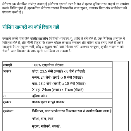
लेटेक्स एक संसाधित संयंत्र उत्पाद है।लेटेक्स दस्ताने रबर के पेड़ से प्राप्त दूधिया तरल पदार्थ का उपयोग
करके निर्मित होते हैं।प्राकृतिक लेटेक्स दस्ताने विश्वसनीय बाधा सुरक्षा, लगातार फिट और लचीलेपन की
पेशकश करते हैं।
सीलिंग सामग्री का कोई रिसाव नहीं
दस्ताने कच्चे माल जैसे पॉलीइथाइलीन (पीवीसी) पाउडर, पु, आदि से बने होते हैं, एक निश्चित अनुपात में
मिश्रित होते हैं, और चीनी मिट्टी के बरतन मॉडल के साथ संसेचन और बेकिंग द्वारा बनाए जाते हैं।कोई
माइक्रोबियल प्रदूषण नहीं, कोई अशुद्धता नहीं, कोई रिसाव नहीं, अलगाव प्रदूषण, क्रॉस संक्रमण को
रोकने, आत्मविश्वास के साथ इस्तेमाल किया जा सकता है।
सामग्री
100% प्राकृतिक लेटेक्स
आकार
छोटा: 23.5 सेमी (लंबाई) x 8 सेमी (चौड़ाई)
मध्यम: 24 सेमी (लंबाई) x 9 सेमी (चौड़ाई)
बड़ा: 23.5 सेमी (लंबाई) x 10 सेमी (चौड़ाई)
X-बड़ा: 24cm (लंबाई) x 11cm (चौड़ाई)
रंग
दूधिया सफेद
प्रकार
पाउडर मुक्त या पूर्व-पाउडर
प्रयोजन
चिकित्सा, खाद्य प्रसंस्करण में व्यापक रूप से उपयोग किया जाता है,
परीक्षा, बाल, रंगाई,
मुद्रण, मशीनरी, सफाई,