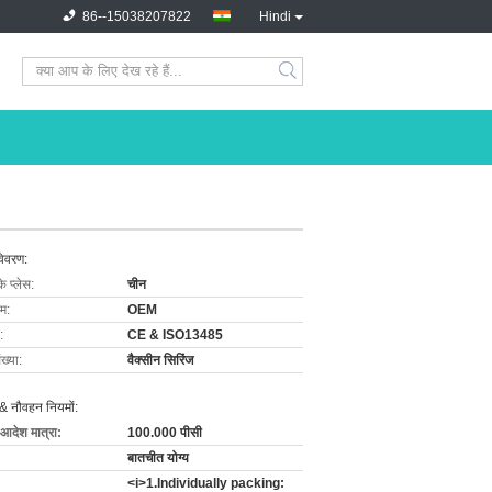
86--15038207822
Hindi
विवरण:
के प्लेस:
चीन
ाम:
OEM
:
CE & ISO13485
ख्या:
वैक्सीन सिरिंज
& नौवहन नियमों:
 आदेश मात्रा:
100.000 पीसी
बातचीत योग्य
<i>1.Individually packing: