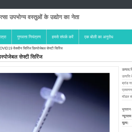
त्सा उपभोग्य वस्तुओं के उद्योग का नेता
ात्रा
गुणवत्ता नियंत्रण
हमसे संपर्क करें
एक बोली का अनुरोध
ID19 वैक्सीन सिरिंज डिस्पोजेबल सेफ्टी सिरिंज
पोजेबल सेफ्टी सिरिंज
उत्पाद 
उत्पत्ति 
ब्रांड न
प्रमाणन
मॉडल सं
भुगतान 
न्यूनतम
मूल्य: