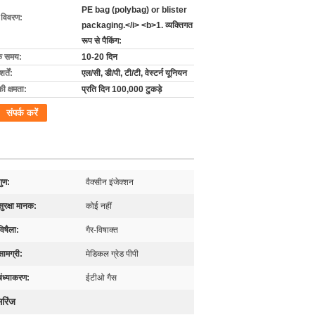
PE bag (polybag) or blister
ग विवरण:
packaging.</i> <b>1. व्यक्तिगत
रूप से पैकिंग:
के समय:
10-20 दिन
्तें:
एल/सी, डी/पी, टी/टी, वेस्टर्न यूनियन
की क्षमता:
प्रति दिन 100,000 टुकड़े
संपर्क करें
गुण:
वैक्सीन इंजेक्शन
सुरक्षा मानक:
कोई नहीं
विषैला:
गैर-विषाक्त
सामग्री:
मेडिकल ग्रेड पीपी
बंध्याकरण:
ईटीओ गैस
रिंज