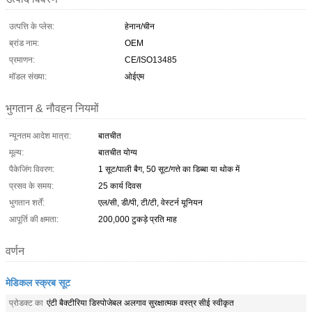
उत्पत्ति के प्लेस:
हेनान/चीन
ब्रांड नाम:
OEM
प्रमाणन:
CE/ISO13485
मॉडल संख्या:
ओईएम
भुगतान & नौवहन नियमों
न्यूनतम आदेश मात्रा:
बातचीत
मूल्य:
बातचीत योग्य
पैकेजिंग विवरण:
1 सूट/पाली बैग, 50 सूट/गत्ते का डिब्बा या थोक में
प्रसव के समय:
25 कार्य दिवस
भुगतान शर्तें:
एल/सी, डी/पी, टी/टी, वेस्टर्न यूनियन
आपूर्ति की क्षमता:
200,000 टुकड़े प्रति माह
वर्णन
मेडिकल स्क्रब सूट
प्रोडक्ट का
एंटी बैक्टीरिया डिस्पोजेबल अलगाव सुरक्षात्मक वस्त्र सीई स्वीकृत