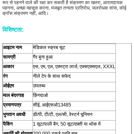
रूप से पहनने वाले की रक्षा कर सकती है संक्रमण का खतरा, आरामदायक
पहनना, अच्छा महसूस करना, मजबूत तन्यता प्रतिरोध, जलरोधक सांस, कोई
क्रॉस संक्रमण नहीं, आदि।
विशिष्टता:
आइटम नाम
मेडिकल स्क्रब सूट
सामग्री
गैर बुना हुआ
आकार
एस, एम, एल, एक्स्ट्रा लार्ज, एक्सएक्सएल, XXXL
रंग
नीले टेप के साथ सफेद
ओईएम
उपलब्ध
माल बंदरगाह
क़िंगदाओ
प्रमाणपत्र
सीई, आईएसओ13485
भुगतान अवधी
डी/पी, टी/टी, एल/सी, वेस्टर्न यूनियन
पैकिंग
1 सूट/पाली बैग, 50 सूट/दफ़्ती या थोक में
आपूर्ति की योग्यता
200,000 टुकड़े प्रति माह