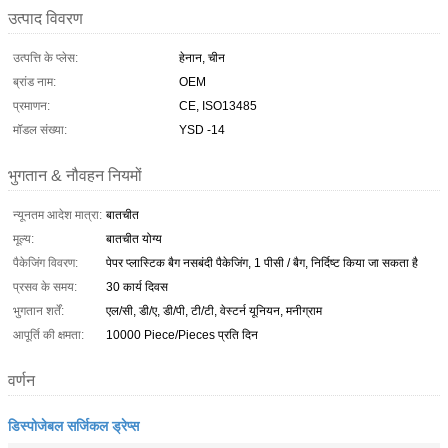
उत्पाद विवरण
उत्पत्ति के प्लेस:
हेनान, चीन
ब्रांड नाम:
OEM
प्रमाणन:
CE, ISO13485
मॉडल संख्या:
YSD -14
भुगतान & नौवहन नियमों
न्यूनतम आदेश मात्रा:
बातचीत
मूल्य:
बातचीत योग्य
पैकेजिंग विवरण:
पेपर प्लास्टिक बैग नसबंदी पैकेजिंग, 1 पीसी / बैग, निर्दिष्ट किया जा सकता है
प्रसव के समय:
30 कार्य दिवस
भुगतान शर्तें:
एल/सी, डी/ए, डी/पी, टी/टी, वेस्टर्न यूनियन, मनीग्राम
आपूर्ति की क्षमता:
10000 Piece/Pieces प्रति दिन
वर्णन
डिस्पोजेबल सर्जिकल ड्रेप्स