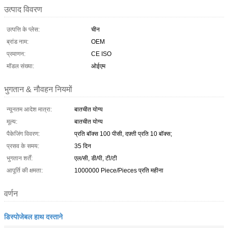
उत्पाद विवरण
उत्पत्ति के प्लेस:
चीन
ब्रांड नाम:
OEM
प्रमाणन:
CE ISO
मॉडल संख्या:
ओईएम
भुगतान & नौवहन नियमों
न्यूनतम आदेश मात्रा:
बातचीत योग्य
मूल्य:
बातचीत योग्य
पैकेजिंग विवरण:
प्रति बॉक्स 100 पीसी, दफ़्ती प्रति 10 बॉक्स;
प्रसव के समय:
35 दिन
भुगतान शर्तें:
एल/सी, डी/पी, टी/टी
आपूर्ति की क्षमता:
1000000 Piece/Pieces प्रति महीना
वर्णन
डिस्पोजेबल हाथ दस्ताने