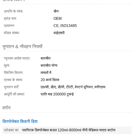
उत्पत्ति के प्लेस:
चीन
ब्रांड नाम:
OEM
प्रमाणन:
CE, ISO13485
मॉडल संख्या:
वाईएसपी
भुगतान & नौवहन नियमों
न्यूनतम आदेश मात्रा:
बातचीत
मूल्य:
बातचीत योग्य
पैकेजिंग विवरण:
मामलों में
प्रसव के समय:
20 कार्य दिवस
भुगतान शर्तें:
एल/सी, डी/ए, डी/पी, टी/टी, वेस्टर्न यूनियन, मनीग्राम
आपूर्ति की क्षमता:
प्रति माह 200000 टुकड़े
वर्णन
डिस्पोजेबल किडनी डिश
प्रोडक्ट का
प्लास्टिक डिस्पोजेबल बाउल 120ml-8000ml पीपी मेडिकल मात्रा कटोरा