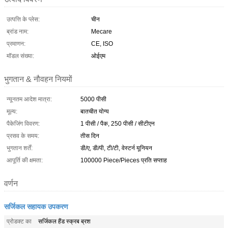
उत्पत्ति के प्लेस:
चीन
ब्रांड नाम:
Mecare
प्रमाणन:
CE, ISO
मॉडल संख्या:
ओईएम
भुगतान & नौवहन नियमों
न्यूनतम आदेश मात्रा:
5000 पीसी
मूल्य:
बातचीत योग्य
पैकेजिंग विवरण:
1 पीसी / पैक, 250 पीसी / सीटीएन
प्रसव के समय:
तीस दिन
भुगतान शर्तें:
डी/ए, डी/पी, टी/टी, वेस्टर्न यूनियन
आपूर्ति की क्षमता:
100000 Piece/Pieces प्रति सप्ताह
वर्णन
सर्जिकल सहायक उपकरण
प्रोडक्ट का
सर्जिकल हैंड स्क्रब ब्रश