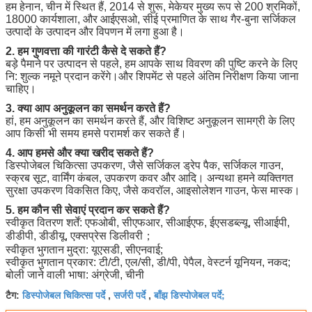
हम हेनान, चीन में स्थित हैं, 2014 से शुरू, मेकेयर मुख्य रूप से 200 श्रमिकों,
18000 कार्यशाला, और आईएसओ, सीई प्रमाणित के साथ गैर-बुना सर्जिकल
उत्पादों के उत्पादन और विपणन में लगा हुआ है।
2. हम गुणवत्ता की गारंटी कैसे दे सकते हैं?
बड़े पैमाने पर उत्पादन से पहले, हम आपके साथ विवरण की पुष्टि करने के लिए
नि: शुल्क नमूने प्रदान करेंगे।और शिपमेंट से पहले अंतिम निरीक्षण किया जाना
चाहिए।
3. क्या आप अनुकूलन का समर्थन करते हैं?
हां, हम अनुकूलन का समर्थन करते हैं, और विशिष्ट अनुकूलन सामग्री के लिए
आप किसी भी समय हमसे परामर्श कर सकते हैं।
4. आप हमसे और क्या खरीद सकते हैं?
डिस्पोजेबल चिकित्सा उपकरण, जैसे सर्जिकल ड्रेप पैक, सर्जिकल गाउन,
स्क्रब सूट, वार्मिंग कंबल, उपकरण कवर और आदि। अन्यथा हमने व्यक्तिगत
सुरक्षा उपकरण विकसित किए, जैसे कवरॉल, आइसोलेशन गाउन, फेस मास्क।
5. हम कौन सी सेवाएं प्रदान कर सकते हैं?
स्वीकृत वितरण शर्तें: एफओबी, सीएफआर, सीआईएफ, ईएसडब्ल्यू, सीआईपी,
डीडीपी, डीडीयू, एक्सप्रेस डिलीवरी；
स्वीकृत भुगतान मुद्रा: यूएसडी, सीएनवाई;
स्वीकृत भुगतान प्रकार: टी/टी, एल/सी, डी/पी, पेपैल, वेस्टर्न यूनियन, नकद;
बोली जाने वाली भाषा: अंग्रेजी, चीनी
डिस्पोजेबल चिकित्सा पर्दे
सर्जरी पर्दे
बाँझ डिस्पोजेबल पर्दे;
टैग:
,
,