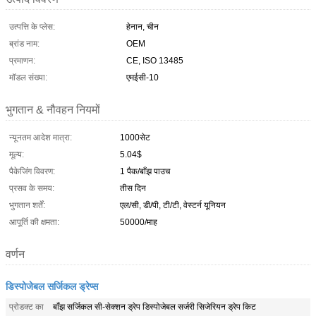
उत्पत्ति के प्लेस:
हेनान, चीन
ब्रांड नाम:
OEM
प्रमाणन:
CE, ISO 13485
मॉडल संख्या:
एमईसी-10
भुगतान & नौवहन नियमों
न्यूनतम आदेश मात्रा:
1000सेट
मूल्य:
5.04$
पैकेजिंग विवरण:
1 पैक/बाँझ पाउच
प्रसव के समय:
तीस दिन
भुगतान शर्तें:
एल/सी, डी/पी, टी/टी, वेस्टर्न यूनियन
आपूर्ति की क्षमता:
50000/माह
वर्णन
डिस्पोजेबल सर्जिकल ड्रेप्स
प्रोडक्ट का
बाँझ सर्जिकल सी-सेक्शन ड्रेप डिस्पोजेबल सर्जरी सिजेरियन ड्रेप किट