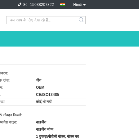
86--15038207822
Hindi
विवरण:
के प्लेस:
चीन
ाम:
OEM
:
CE/ISO13485
ख्या:
कोई भी नहीं
& नौवहन नियमों:
 आदेश मात्रा:
बातचीत
बातचीत योग्य
1 टुकड़ा/पीवीसी बॉक्स, बॉक्स का