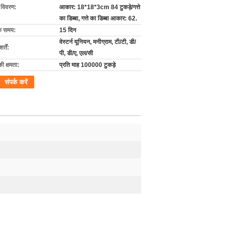
ग विवरण:
आकार: 18*18*3cm 84 टुकड़े/गत्ते
का डिब्बा, गत्ते का डिब्बा आकार: 62.
के समय:
15 दिन
वेस्टर्न यूनियन, मनीग्राम, टी/टी, डी/
्तें:
पी, डी/ए, एल/सी
की क्षमता:
प्रति माह 100000 टुकड़े
संपर्क करें