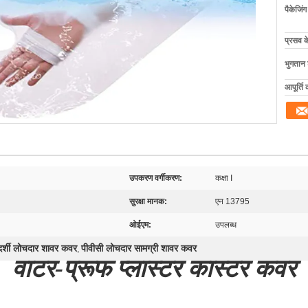
पैकेजिं
प्रसव 
भुगतान शर
आपूर्ति 
उपकरण वर्गीकरण:
कक्षा I
सुरक्षा मानक:
एन 13795
ओईएम:
उपलब्ध
रदर्शी लोचदार शावर कवर
पीवीसी लोचदार सामग्री शावर कवर
,
वाटर-प्रूफ प्लास्टर कास्टर कवर