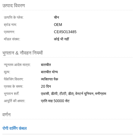
उत्पाद विवरण
उत्पत्ति के प्लेस:
चीन
ब्रांड नाम:
OEM
प्रमाणन:
CE/ISO13485
मॉडल संख्या:
कोई भी नहीं
भुगतान & नौवहन नियमों
न्यूनतम आदेश मात्रा:
बातचीत
मूल्य:
बातचीत योग्य
पैकेजिंग विवरण:
व्यक्तिगत पैक
प्रसव के समय:
20 दिन
भुगतान शर्तें:
एल/सी, डी/पी, टी/टी, डी/ए, वेस्टर्न यूनियन, मनीग्राम
आपूर्ति की क्षमता:
प्रति माह 50000 सेट
वर्णन
रोगी वार्मिंग कंबल