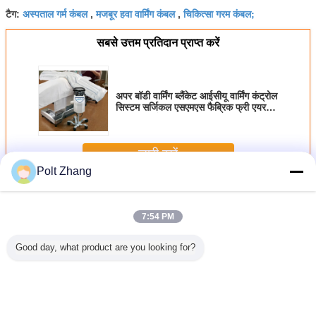
अस्पताल गर्म कंबल
मजबूर हवा वार्मिंग कंबल
चिकित्सा गरम कंबल;
टैग:
,
,
सबसे उत्तम प्रतिदान प्राप्त करें
अपर बॉडी वार्मिंग ब्लैंकेट आईसीयू वार्मिंग कंट्रोल
सिस्टम सर्जिकल एसएमएस फैब्रिक फ्री एयर
यूनिट रंग सफेद आकार आधा शरीर
जारी रखें
Polt Zhang
रोगी वार्मिंग कंबल
अधिक
7:54 PM
Good day, what product are you looking for?
्जिकल
120 * 210 सेमी रोगी
पालतू जानवरों के लिए
पालतू जानवरों के लिए
मुद्रास्फीति
ल रोगी एयर
वार्मिंग कंबल
पशु चिकित्सा वार्मिंग
एक बार इस्तेमाल करने
वायु वार्मिंग 
बल गैर बुना
कंबल क्लिनिक
योग्य पशु चिकित्सा
ुआ
ऑपरेशन रूम वेट कंबल
वार्मिंग कंबल प्रीमियम
पालतू पशु उत्पाद