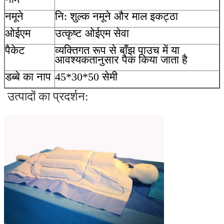
नमूने
नि: शुल्क नमूने और माल इकट्ठा
ओईएम
उत्कृष्ट ओईएम सेवा
पैकेट
व्यक्तिगत रूप से बाँझ पाउच में या
आवश्यकतानुसार पैक किया जाता है
डब्बे का नाप
45*30*50 सेमी
उत्पादों का प्रदर्शन: