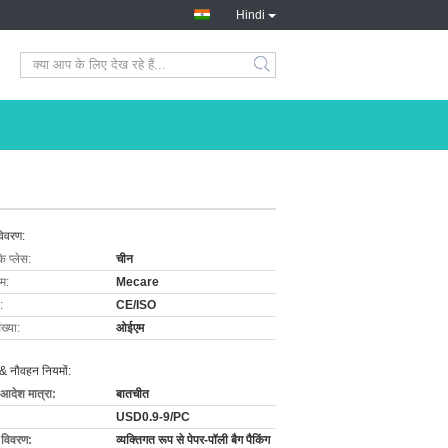
Hindi
विवरण:
के प्लेस:
चीन
ाम:
Mecare
:
CE/ISO
ख्या:
ओईएम
& नौवहन नियमों:
 आदेश मात्रा:
बातचीत
USD0.9-9/PC
ग विवरण:
व्यक्तिगत रूप से पेपर-पॉली बैग पैकिंग