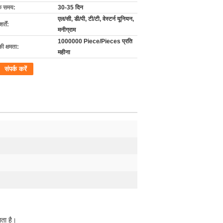
के समय:
30-35 दिन
एल/सी, डी/पी, टी/टी, वेस्टर्न यूनियन,
्तें:
मनीग्राम
1000000 Piece/Pieces प्रति
की क्षमता:
महीना
संपर्क करें
ाता है।