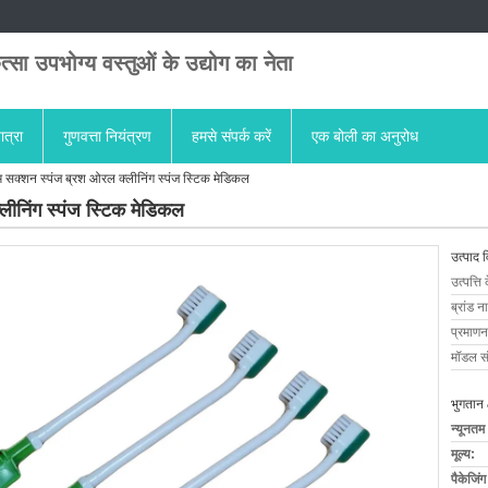
त्सा उपभोग्य वस्तुओं के उद्योग का नेता
ात्रा
गुणवत्ता नियंत्रण
हमसे संपर्क करें
एक बोली का अनुरोध
 सक्शन स्पंज ब्रश ओरल क्लीनिंग स्पंज स्टिक मेडिकल
ीनिंग स्पंज स्टिक मेडिकल
उत्पाद 
उत्पत्ति 
ब्रांड न
प्रमाणन
मॉडल सं
भुगतान 
न्यूनतम
मूल्य:
पैकेजिं