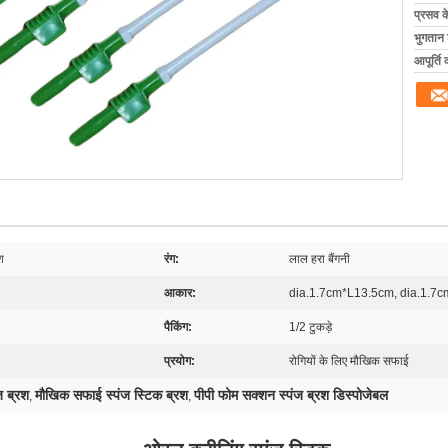
प्रसव 
भुगतान शर
आपूर्ति 
श
रंग:
लाल हरा बैंगनी
आकार:
dia.1.7cm*L13.5cm, dia.1.7
पैकिंग:
1/2 टुकड़े
प्रयोग:
रोगियों के लिए मौखिक सफाई
ज ब्रश
मौखिक सफाई स्पंज स्टिक ब्रश
पीपी फोम सक्शन स्पंज ब्रश डिस्पोजेबल
,
,