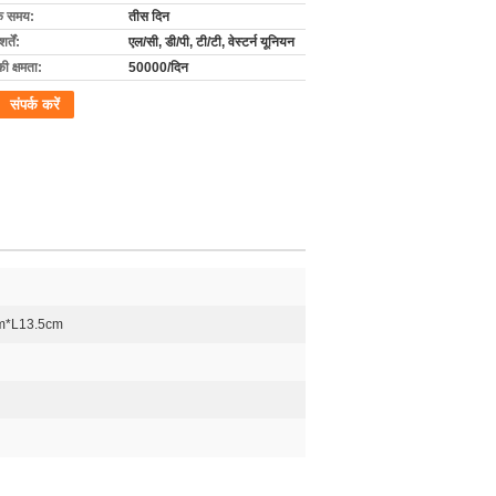
के समय:
तीस दिन
्तें:
एल/सी, डी/पी, टी/टी, वेस्टर्न यूनियन
की क्षमता:
50000/दिन
संपर्क करें
cm*L13.5cm