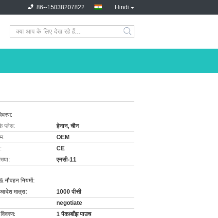
86--15038207822
Hindi
विवरण:
के प्लेस:
हेनान, चीन
ाम:
OEM
:
CE
ख्या:
एनसी-11
& नौवहन नियमों:
 आदेश मात्रा:
1000 पीसी
negotiate
ग विवरण:
1 पैक/बाँझ पाउच