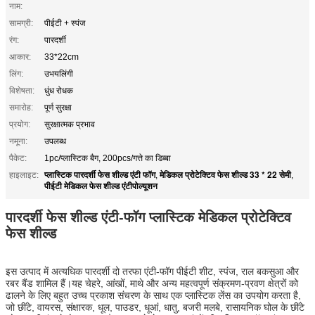
नाम:
सामग्री:
पीईटी + स्पंज
रंग:
पारदर्शी
आकार:
33*22cm
लिंग:
उभयलिंगी
विशेषता:
धुंध रोधक
समारोह:
पूर्ण सुरक्षा
प्रयोग:
सुरक्षात्मक प्रभाव
नमूना:
उपलब्ध
पैकेट:
1pc/प्लास्टिक बैग, 200pcs/गत्ते का डिब्बा
प्लास्टिक पारदर्शी फेस शील्ड एंटी फॉग
मेडिकल प्रोटेक्टिव फेस शील्ड 33 * 22 सेमी
हाइलाइट:
,
,
पीईटी मेडिकल फेस शील्ड एंटीपोल्यूशन
पारदर्शी फेस शील्ड एंटी-फॉग प्लास्टिक मेडिकल प्रोटेक्टिव
फेस शील्ड
इस उत्पाद में अत्यधिक पारदर्शी दो तरफा एंटी-फॉग पीईटी शीट, स्पंज, राल बकसुआ और
रबर बैंड शामिल हैं।यह चेहरे, आंखों, माथे और अन्य महत्वपूर्ण संक्रमण-प्रवण क्षेत्रों को
ढालने के लिए बहुत उच्च प्रकाश संचरण के साथ एक प्लास्टिक लेंस का उपयोग करता है,
जो छींटे, वायरस, संक्षारक, धूल, पाउडर, धूआं, धातु, बजरी मलबे, रासायनिक घोल के छींटे