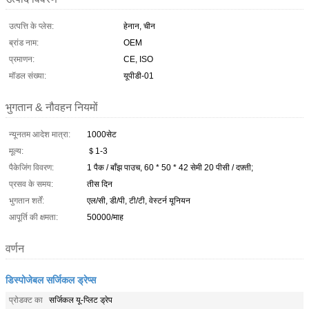
उत्पत्ति के प्लेस:
हेनान, चीन
ब्रांड नाम:
OEM
प्रमाणन:
CE, ISO
मॉडल संख्या:
यूपीडी-01
भुगतान & नौवहन नियमों
न्यूनतम आदेश मात्रा:
1000सेट
मूल्य:
＄1-3
पैकेजिंग विवरण:
1 पैक / बाँझ पाउच, 60 * 50 * 42 सेमी 20 पीसी / दफ़्ती;
प्रसव के समय:
तीस दिन
भुगतान शर्तें:
एल/सी, डी/पी, टी/टी, वेस्टर्न यूनियन
आपूर्ति की क्षमता:
50000/माह
वर्णन
डिस्पोजेबल सर्जिकल ड्रेप्स
प्रोडक्ट का
सर्जिकल यू-प्लिट ड्रेप