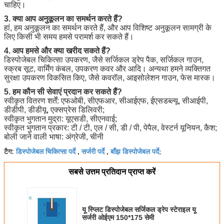
चाहिए।
3. क्या आप अनुकूलन का समर्थन करते हैं?
हां, हम अनुकूलन का समर्थन करते हैं, और आप विशिष्ट अनुकूलन सामग्री के
लिए किसी भी समय हमसे परामर्श कर सकते हैं।
4. आप हमसे और क्या खरीद सकते हैं?
डिस्पोजेबल चिकित्सा उपकरण, जैसे सर्जिकल ड्रेप पैक, सर्जिकल गाउन,
स्क्रब सूट, वार्मिंग कंबल, उपकरण कवर और आदि। अन्यथा हमने व्यक्तिगत
सुरक्षा उपकरण विकसित किए, जैसे कवरॉल, आइसोलेशन गाउन, फेस मास्क।
5. हम कौन सी सेवाएं प्रदान कर सकते हैं?
स्वीकृत वितरण शर्तें: एफओबी, सीएफआर, सीआईएफ, ईएसडब्ल्यू, सीआईपी,
डीडीपी, डीडीयू, एक्सप्रेस डिलिवरी;
स्वीकृत भुगतान मुद्रा: यूएसडी, सीएनवाई;
स्वीकृत भुगतान प्रकार: टी / टी, एल / सी, डी / पी, पेपैल, वेस्टर्न यूनियन, कैश;
बोली जाने वाली भाषा: अंग्रेजी, चीनी
डिस्पोजेबल चिकित्सा पर्दे
सर्जरी पर्दे
बाँझ डिस्पोजेबल पर्दे;
टैग:
,
,
सबसे उत्तम प्रतिदान प्राप्त करें
यू स्प्लिट डिस्पोजेबल सर्जिकल ड्रेप स्टेराइल यू
सर्जरी ओईएम 150*175 सेमी