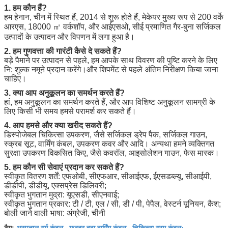
1. हम कौन हैं?
हम हेनान, चीन में स्थित हैं, 2014 से शुरू होते हैं, मेकेयर मुख्य रूप से 200 वर्के
आरएस, 18000 ㎡ वर्कशॉप, और आईएसओ, सीई प्रमाणित गैर-बुना सर्जिकल
उत्पादों के उत्पादन और विपणन में लगा हुआ है।
2. हम गुणवत्ता की गारंटी कैसे दे सकते हैं?
बड़े पैमाने पर उत्पादन से पहले, हम आपके साथ विवरण की पुष्टि करने के लिए
नि: शुल्क नमूने प्रदान करेंगे।और शिपमेंट से पहले अंतिम निरीक्षण किया जाना
चाहिए।
3. क्या आप अनुकूलन का समर्थन करते हैं?
हां, हम अनुकूलन का समर्थन करते हैं, और आप विशिष्ट अनुकूलन सामग्री के
लिए किसी भी समय हमसे परामर्श कर सकते हैं।
4. आप हमसे और क्या खरीद सकते हैं?
डिस्पोजेबल चिकित्सा उपकरण, जैसे सर्जिकल ड्रेप पैक, सर्जिकल गाउन,
स्क्रब सूट, वार्मिंग कंबल, उपकरण कवर और आदि। अन्यथा हमने व्यक्तिगत
सुरक्षा उपकरण विकसित किए, जैसे कवरॉल, आइसोलेशन गाउन, फेस मास्क।
5. हम कौन सी सेवाएं प्रदान कर सकते हैं?
स्वीकृत वितरण शर्तें: एफओबी, सीएफआर, सीआईएफ, ईएसडब्ल्यू, सीआईपी,
डीडीपी, डीडीयू, एक्सप्रेस डिलिवरी;
स्वीकृत भुगतान मुद्रा: यूएसडी, सीएनवाई;
स्वीकृत भुगतान प्रकार: टी / टी, एल / सी, डी / पी, पेपैल, वेस्टर्न यूनियन, कैश;
बोली जाने वाली भाषा: अंग्रेजी, चीनी
अस्पताल गर्म कंबल
मजबूर हवा वार्मिंग कंबल
चिकित्सा गरम कंबल;
टैग:
,
,