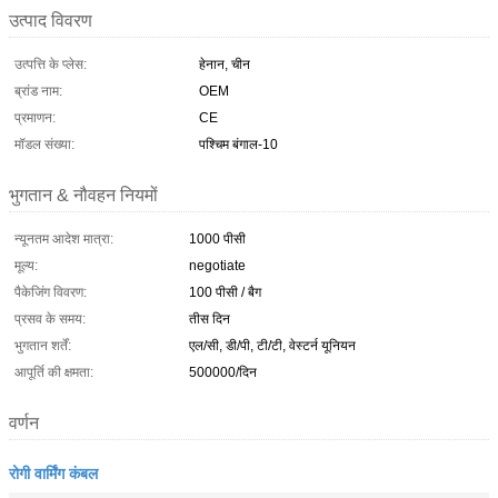
उत्पाद विवरण
उत्पत्ति के प्लेस:
हेनान, चीन
ब्रांड नाम:
OEM
प्रमाणन:
CE
मॉडल संख्या:
पश्चिम बंगाल-10
भुगतान & नौवहन नियमों
न्यूनतम आदेश मात्रा:
1000 पीसी
मूल्य:
negotiate
पैकेजिंग विवरण:
100 पीसी / बैग
प्रसव के समय:
तीस दिन
भुगतान शर्तें:
एल/सी, डी/पी, टी/टी, वेस्टर्न यूनियन
आपूर्ति की क्षमता:
500000/दिन
वर्णन
रोगी वार्मिंग कंबल