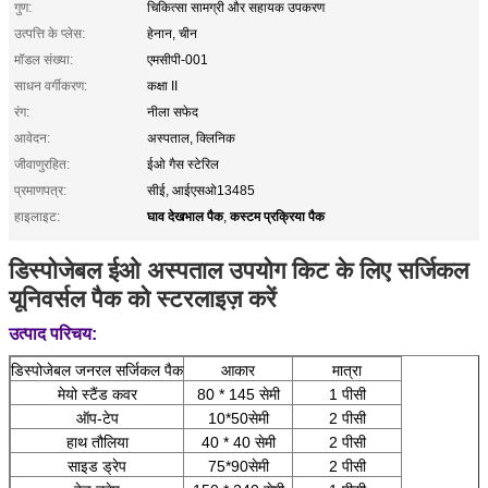
गुण:
चिकित्सा सामग्री और सहायक उपकरण
उत्पत्ति के प्लेस:
हेनान, चीन
मॉडल संख्या:
एमसीपी-001
साधन वर्गीकरण:
कक्षा II
रंग:
नीला सफेद
आवेदन:
अस्पताल, क्लिनिक
जीवाणुरहित:
ईओ गैस स्टेरिल
प्रमाणपत्र:
सीई, आईएसओ13485
घाव देखभाल पैक
कस्टम प्रक्रिया पैक
हाइलाइट:
,
डिस्पोजेबल ईओ अस्पताल उपयोग किट के लिए सर्जिकल
यूनिवर्सल पैक को स्टरलाइज़ करें
उत्पाद
परिचय
:
डिस्पोजेबल जनरल सर्जिकल पैक
आकार
मात्रा
मेयो स्टैंड कवर
80 * 145 सेमी
1 पीसी
ऑप-टेप
10*50सेमी
2 पीसी
हाथ तौलिया
40 * 40 सेमी
2 पीसी
साइड ड्रेप
75*90सेमी
2 पीसी