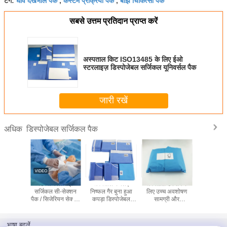
टैग:
,
,
सबसे उत्तम प्रतिदान प्राप्त करें
अस्पताल किट ISO13485 के लिए ईओ
स्टरलाइज़ डिस्पोजेबल सर्जिकल यूनिवर्सल पैक
जारी रखें
डिस्पोजेबल सर्जिकल पैक
अधिक
स्टेरिल
डिस्पोजेबल बाँझ
अस्पताल के लिए
अस्पताल उपयोग के
मेडिकल डिस
ल सर्जिकल
सर्जिकल सी-सेक्शन
निष्फल गैर बुना हुआ
लिए उच्च अवशोषण
स्टेरिल सर्जर
्सल किट सीई
पैक / सिजेरियन सेक्शन
कपड़ा डिस्पोजेबल
सामग्री और
फिकेट
किट
सर्जिकल सुरक्षा पैक
अल्ट्रासोनिक सीम के
साथ ईओ नसबंदी एक
बार इस्तेमाल की जाने
भाषा बदलें