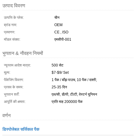
उत्पाद विवरण
उत्पत्ति के प्लेस:
चीन
ब्रांड नाम:
OEM
प्रमाणन:
CE , ISO
मॉडल संख्या:
एमसीपी-001
भुगतान & नौवहन नियमों
न्यूनतम आदेश मात्रा:
500 सेट
मूल्य:
$7-$9/ Set
पैकेजिंग विवरण:
1 पैक / बाँझ पाउच, 10 पैक / दफ़्ती;
प्रसव के समय:
25-35 दिन
भुगतान शर्तें:
एल/सी, डी/पी, टी/टी, वेस्टर्न यूनियन
आपूर्ति की क्षमता:
प्रति माह 200000 पैक
वर्णन
डिस्पोजेबल सर्जिकल पैक