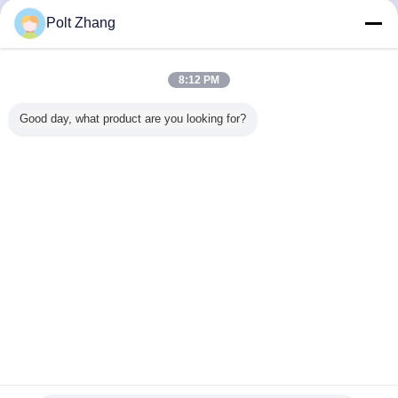
वाली सर्जिकल पैक
Hindi
Polt Zhang
8:12 PM
होम
|
हमारे बारे में
|
संपर्क करें
|
साइटमैप
|
Privacy Policy
Good day, what product are you looking for?
डेस्कटॉप देखें
Copyright © 2019 - 2026 Nanyang Major Medical Products Co.,Ltd.
All rights reserved.